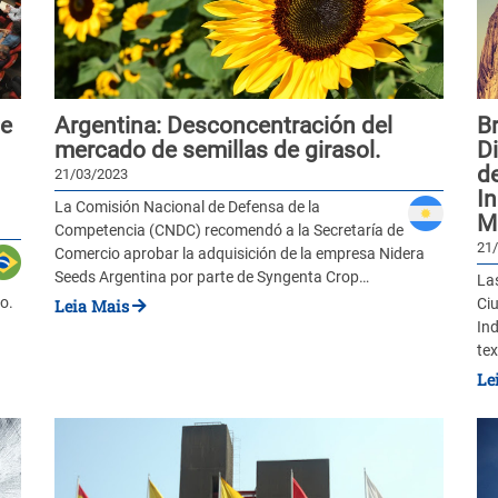
ue
Argentina: Desconcentración del
B
mercado de semillas de girasol.
Di
de
21/03/2023
In
La Comisión Nacional de Defensa de la
M
Competencia (CNDC) recomendó a la Secretaría de
21
Comercio aprobar la adquisición de la empresa Nidera
Seeds Argentina por parte de Syngenta Crop…
Las
o.
Ci
Leia Mais
Ind
te
Le