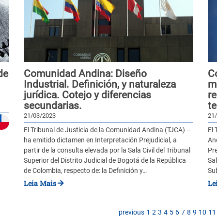
de
Comunidad Andina: Diseño
C
Industrial. Definición, y naturaleza
m
jurídica. Cotejo y diferencias
re
secundarias.
te
21/03/2023
21
El Tribunal de Justicia de la Comunidad Andina (TJCA) –
El 
ha emitido dictamen en Interpretación Prejudicial, a
An
partir de la consulta elevada por la Sala Civil del Tribunal
Pre
Superior del Distrito Judicial de Bogotá de la República
Sal
de Colombia, respecto de: la Definición y…
Su
Leia Mais
Le
previous
1
2
3
4
5
6
7
8
9
10
11