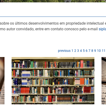
 sobre os últimos desenvolvimentos em propriedade intelectual e
omo autor convidado, entre em contato conosco pelo e-mail
sip
previous
1
2
3
4
5
6
7
8
9
10
11