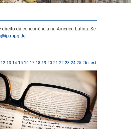
 direito da concorrência na América Latina. Se
la@ip.mpg.de
.
12
13
14
15
16
17
18
19
20
21
22
23
24
25
26
next