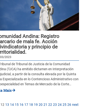
omunidad Andina: Registro
arcario de mala fe. Acción
ivindicatoria y principio de
rritorialidad.
/03/2023
Tribunal de Tribunal de Justicia de la Comunidad
dina (TJCA) ha emitido dictamen en Interpretación
judicial, a partir de la consulta elevada por la Quinta
a Especializada en lo Contencioso Administrativo con
bespecialidad en Temas de Mercado de la Corte…
ia Mais
12
13
14
15
16
17
18
19
20
21
22
23
24
25
26
next