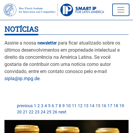
NOTÍCIAS
Assine a nossa
para ficar atualizado sobre os
newsletter
últimos desenvolvimentos em propriedade intelectual e
direito da concorrência na América Latina. Se você
gostaria de contribuir com uma notícia como autor
convidado, entre em contato conosco pelo e-mail
sipla@ip.mpg.de
.
previous
1
2
3
4
5
6
7
8
9
10
11
12
13
14
15
16
17
18
19
20
21
22
23
24
25
26
next