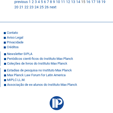
previous
1
2
3
4
5
6
7
8
9
10
11
12
13
14
15
16
17
18
19
20
21
22
23
24
25
26
next
Contato
Aviso Legal
Privacidade
Créditos
Newsletter SIPLA
Periódicos cientí-ficos do Instituto Max Planck
Coleções de livros do Instituto Max Planck
Estadias de pesquisa no Instituto Max Planck
Max Planck Law Forum for Latin America
MIPLC LL.M.
Associação de ex-alunos do Instituto Max Planck