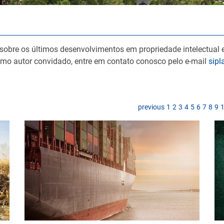
 sobre os últimos desenvolvimentos em propriedade intelectual e
omo autor convidado, entre em contato conosco pelo e-mail
sip
previous
1
2
3
4
5
6
7
8
9