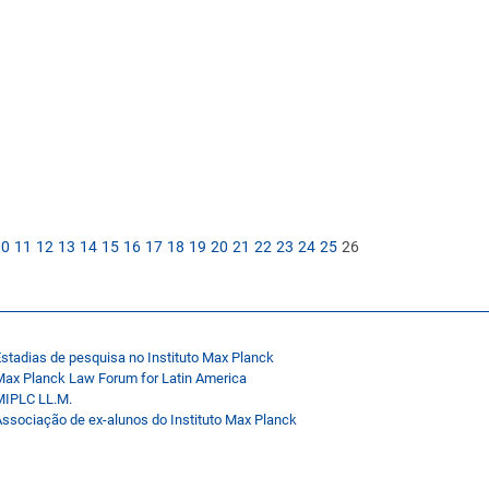
10
11
12
13
14
15
16
17
18
19
20
21
22
23
24
25
26
stadias de pesquisa no Instituto Max Planck
Max Planck Law Forum for Latin America
MIPLC LL.M.
ssociação de ex-alunos do Instituto Max Planck