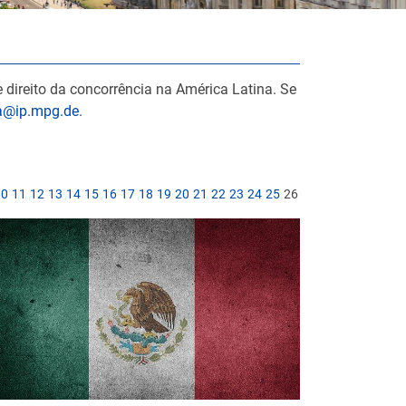
 direito da concorrência na América Latina. Se
la@ip.mpg.de
.
10
11
12
13
14
15
16
17
18
19
20
21
22
23
24
25
26