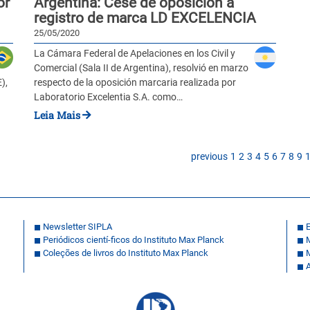
or
Argentina: Cese de oposición a
registro de marca LD EXCELENCIA
25/05/2020
La Cámara Federal de Apelaciones en los Civil y
Comercial (Sala II de Argentina), resolvió en marzo
),
respecto de la oposición marcaria realizada por
Laboratorio Excelentia S.A. como…
Leia Mais
previous
1
2
3
4
5
6
7
8
9
Newsletter SIPLA
E
Periódicos cientí-ficos do Instituto Max Planck
Coleções de livros do Instituto Max Planck
A