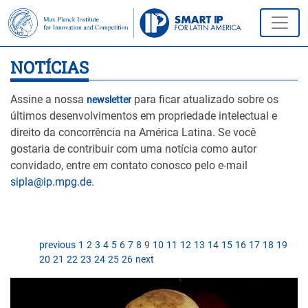
NOTÍCIAS
Assine a nossa
para ficar atualizado sobre os
newsletter
últimos desenvolvimentos em propriedade intelectual e
direito da concorrência na América Latina. Se você
gostaria de contribuir com uma notícia como autor
convidado, entre em contato conosco pelo e-mail
sipla@ip.mpg.de
.
previous
1
2
3
4
5
6
7
8
9
10
11
12
13
14
15
16
17
18
19
20
21
22
23
24
25
26
next