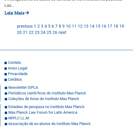
Las…
Leia Mais
previous
1
2
3
4
5
6
7
8
9
10
11
12
13
14
15
16
17
18
19
20
21
22
23
24
25
26
next
Contato
Aviso Legal
Privacidade
Créditos
Newsletter SIPLA
Periódicos cientí-ficos do Instituto Max Planck
Coleções de livros do Instituto Max Planck
Estadias de pesquisa no Instituto Max Planck
Max Planck Law Forum for Latin America
MIPLC LL.M.
Associação de ex-alunos do Instituto Max Planck