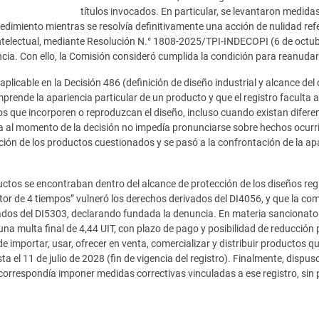
títulos invocados. En particular, se levantaron medidas
cedimiento mientras se resolvía definitivamente una acción de nulidad ref
ntelectual, mediante Resolución N.° 1808-2025/TPI-INDECOPI (6 de octubr
a. Con ello, la Comisión consideró cumplida la condición para reanudar e
aplicable en la Decisión 486 (definición de diseño industrial y alcance del 
prende la apariencia particular de un producto y que el registro faculta a 
os que incorporen o reproduzcan el diseño, incluso cuando existan difere
ia al momento de la decisión no impedía pronunciarse sobre hechos ocurr
ación de los productos cuestionados y se pasó a la confrontación de la ap
ctos se encontraban dentro del alcance de protección de los diseños reg
tor de 4 tiempos” vulneró los derechos derivados del DI4056, y que la c
os del DI5303, declarando fundada la denuncia. En materia sancionatoria, 
na multa final de 4,44 UIT, con plazo de pago y posibilidad de reducció
e importar, usar, ofrecer en venta, comercializar y distribuir productos 
ta el 11 de julio de 2028 (fin de vigencia del registro). Finalmente, disp
correspondía imponer medidas correctivas vinculadas a ese registro, sin pe