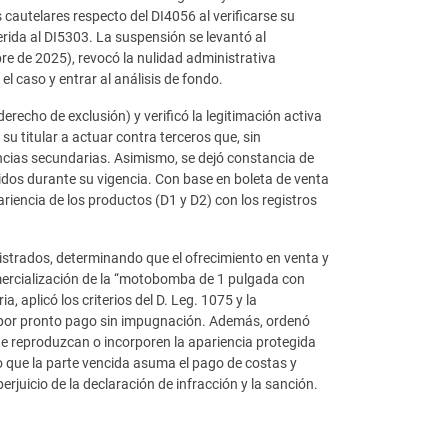
 cautelares respecto del DI4056 al verificarse su
erida al DI5303. La suspensión se levantó al
e de 2025), revocó la nulidad administrativa
l caso y entrar al análisis de fondo.
derecho de exclusión) y verificó la legitimación activa
su titular a actuar contra terceros que, sin
ncias secundarias. Asimismo, se dejó constancia de
idos durante su vigencia. Con base en boleta de venta
ariencia de los productos (D1 y D2) con los registros
istrados, determinando que el ofrecimiento en venta y
omercialización de la “motobomba de 1 pulgada con
aplicó los criterios del D. Leg. 1075 y la
n por pronto pago sin impugnación. Además, ordenó
que reproduzcan o incorporen la apariencia protegida
uso que la parte vencida asuma el pago de costas y
rjuicio de la declaración de infracción y la sanción.