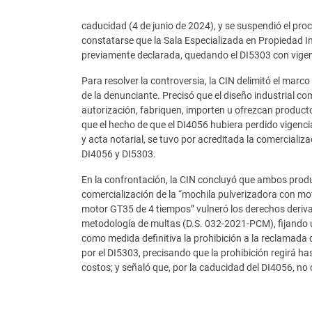
caducidad (4 de junio de 2024), y se suspendió el pro
constatarse que la Sala Especializada en Propiedad I
previamente declarada, quedando el DI5303 con vigenci
Para resolver la controversia, la CIN delimitó el marco 
de la denunciante. Precisó que el diseño industrial com
autorización, fabriquen, importen u ofrezcan product
que el hecho de que el DI4056 hubiera perdido vigenc
y acta notarial, se tuvo por acreditada la comercializ
DI4056 y DI5303.
En la confrontación, la CIN concluyó que ambos produ
comercialización de la “mochila pulverizadora con mo
motor GT35 de 4 tiempos” vulneró los derechos derivad
metodología de multas (D.S. 032-2021-PCM), fijando u
como medida definitiva la prohibición a la reclamada d
por el DI5303, precisando que la prohibición regirá has
costos; y señaló que, por la caducidad del DI4056, no 