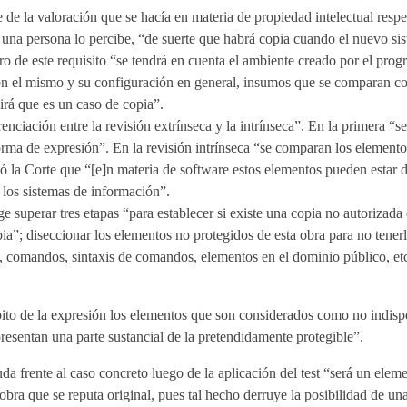
e de la valoración que se hacía en materia de propiedad intelectual respect
 una persona lo percibe, “de suerte que habrá copia cuando el nuevo sis
o de este requisito “se tendrá en cuenta el ambiente creado por el pro
con el mismo y su configuración en general, insumos que se comparan co
uirá que es un caso de copia”.
renciación entre la revisión extrínseca y la intrínseca”. En la primera “s
orma de expresión”. En la revisión intrínseca “se comparan los elementos
ó la Corte que “[e]n materia de software estos elementos pueden estar d
 los sistemas de información”.
exige superar tres etapas “para establecer si existe una copia no autorizad
ia”; diseccionar los elementos no protegidos de esta obra para no tener
d, comandos, sintaxis de comandos, elementos en el dominio público, e
bito de la expresión los elementos que son considerados como no indisp
presentan una parte sustancial de la pretendidamente protegible”.
da frente al caso concreto luego de la aplicación del test “será un elem
obra que se reputa original, pues tal hecho derruye la posibilidad de un