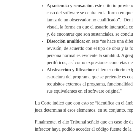
Apariencia y sensación
: este criterio provien
caso del software se centra en la forma en que
tamiz de un observador no cualificado”. Dentr
visual, la forma en que el usuario interactúa 
y, de encontrar que son sustanciales, se concl
Disección analítica
: en este “se hace una dife
revisión, de acuerdo con el tipo de obra y la f
persona normal es evidente la similitud. Agreg
periféricos, así como expresiones concretas de
Abstracción y filtración
: el tercer criterio 
estructura del programa que se pretende es cop
requisitos externos al programa, funcionalida
sus equivalentes en el software original”
La Corte indicó que con esto se “identifica en el ám
juez determina si esos elementos, en su conjunto, re
Finalmente, el alto Tribunal señaló que en caso de du
infractor haya podido acceder al código fuente de la 