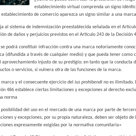
establecimiento virtual comprenda un signo idéntic
n establecimiento de comercio aparezca un signo similar a una marc
oja al sistema de indemnización preestablecida señalada en el Artícul
ión de daños y perjuicios previstos en el Artículo 243 de la Decisión 
 se podrá constituir infracción contra una marca notoriamente conoc
ca (difundida a través de cualquier medio) y que pueda tener como con
el aprovechamiento injusto de su prestigio; en tanto que la conducta d
ctos o servicios, sí vulnera otra de las funciones de la marca.
 marca y el consecuente ejercicio del
ius prohibendi
no es ilimitado. 
isión 486 establece ciertas limitaciones y excepciones al derecho excl
cha norma
a posibilidad del uso en el mercado de una marca por parte de tercero
aciones y excepciones, por su propia naturaleza, deben ser objeto de 
iciones expresamente exigidas por la normativa comunitaria»