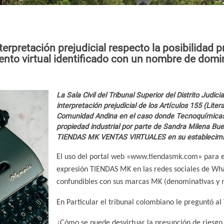
erpretación prejudicial respecto la posibilidad p
iento virtual identificado con un nombre de do
La Sala Civil del Tribunal Superior del Distrito Judic
interpretación prejudicial de los Artículos 155 (Liter
Comunidad Andina en el caso donde Tecnoquímicas S
propiedad industrial por parte de Sandra Milena Bue
TIENDAS MK VENTAS VIRTUALES en su establecimi
El uso del portal web «www.tiendasmk.com» para eje
expresión TIENDAS MK en las redes sociales de Wha
confundibles con sus marcas MK (denominativas y 
En Particular el tribunal colombiano le preguntó al 
¿Cómo se puede desvirtuar la presunción de riesgo