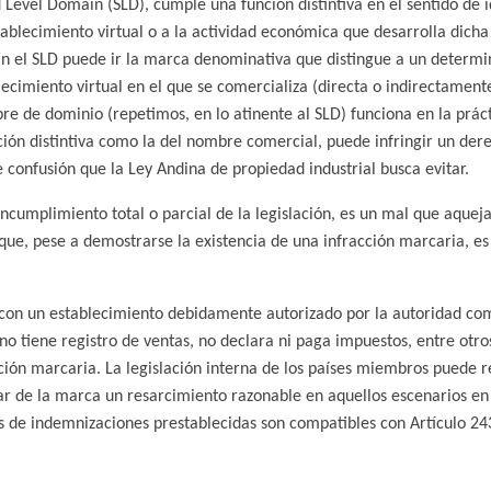
Level Domain (SLD), cumple una función distintiva en el sentido de i
tablecimiento virtual o a la actividad económica que desarrolla dich
En el SLD puede ir la marca denominativa que distingue a un determina
lecimiento virtual en el que se comercializa (directa o indirectamente
e de dominio (repetimos, en lo atinente al SLD) funciona en la prá
ón distintiva como la del nombre comercial, puede infringir un dere
 confusión que la Ley Andina de propiedad industrial busca evitar.
incumplimiento total o parcial de la legislación, es un mal que aque
ue, pese a demostrarse la existencia de una infracción marcaria, es
a con un establecimiento debidamente autorizado por la autoridad co
no tiene registro de ventas, no declara ni paga impuestos, entre otr
cción marcaria. La legislación interna de los países miembros puede 
lar de la marca un resarcimiento razonable en aquellos escenarios en l
s de indemnizaciones prestablecidas son compatibles con Artículo 243