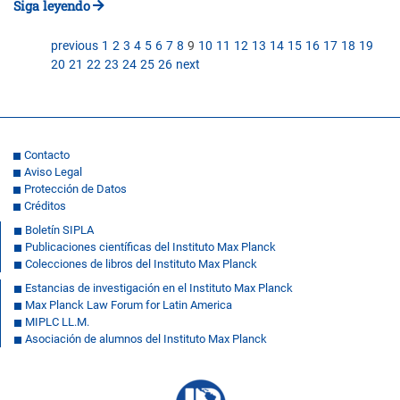
Siga leyendo
previous
1
2
3
4
5
6
7
8
9
10
11
12
13
14
15
16
17
18
19
20
21
22
23
24
25
26
next
Contacto
Aviso Legal
Protección de Datos
Créditos
Boletín SIPLA
Publicaciones científicas del Instituto Max Planck
Colecciones de libros del Instituto Max Planck
Estancias de investigación en el Instituto Max Planck
Max Planck Law Forum for Latin America
MIPLC LL.M.
Asociación de alumnos del Instituto Max Planck