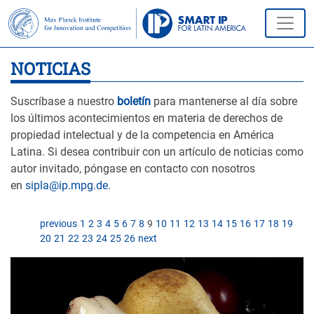
NOTICIAS
Suscríbase a nuestro
boletín
para mantenerse al día sobre
los últimos acontecimientos en materia de derechos de
propiedad intelectual y de la competencia en América
Latina. Si desea contribuir con un artículo de noticias como
autor invitado, póngase en contacto con nosotros
en
sipla@ip.mpg.de
.
previous
1
2
3
4
5
6
7
8
9
10
11
12
13
14
15
16
17
18
19
20
21
22
23
24
25
26
next