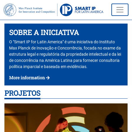
SOBRE A INICIATIVA
O "Smart IP for Latin America" é uma iniciativa do Instituto
Max Planck de Inovação e Concorrência, focada no exame da
estrutura legal e regulatória da propriedade intelectual e da lei
de concorrência na América Latina para fornecer consultoria
política imparcial e baseada em evidências.
More information
PROJETOS